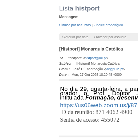
Lista
histport
Mensagem
› Índice por assuntos
|
› Índice cronológico
‹ Anterior por data
‹ Anterior por assunto
[Histport] Monarquia Católica
To
:
"histport" <
histport@uc.pt
>
Subject
:
[Histport] Monarquia Católica
From
:
José D´Encarnação <
jde@fl.uc.pt
>
Date
:
Mon, 27 Oct 2025 10:20:48 -0000
No dia 29, quarta-feira, a p
orador o Prof. Doutor J
intitulada
Formação, desenvo
https://us06web.zoom.us
ID da reunião: 871 4062 4900
Senha de acesso: 455072