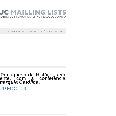
› Próxima por assunto
› Próxima por data
 Portuguesa da História, será
dente, com a conferência
arquia Católica
.
VSUGFOQT09