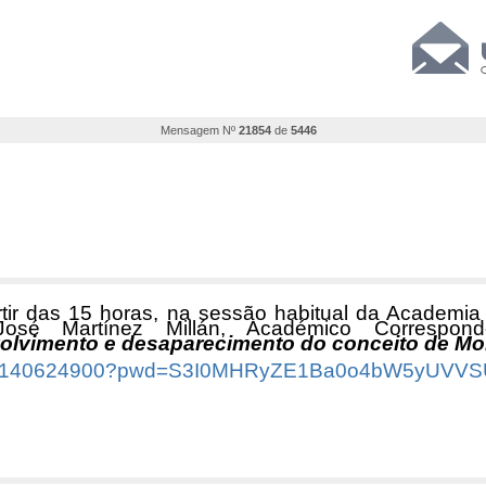
Mensagem Nº
21854
de
5446
artir das 15 horas, na sessão habitual da Academia
osé Martínez Millán, Académico Correspon
lvimento e desaparecimento do conceito de Mon
/j/87140624900?pwd=S3I0MHRyZE1Ba0o4bW5yUV