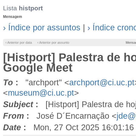
Lista
histport
Mensagem
› Índice por assuntos
|
› Índice cron
‹ Anterior por data
‹ Anterior por assunto
Mensa
[Histport] Palestra de h
Google Meet
To
:
"archport" <
archport@ci.uc.pt
<
museum@ci.uc.pt
>
Subject
:
[Histport] Palestra de ho
From
:
José D´Encarnação <
jde@f
Date
:
Mon, 27 Oct 2025 16:01:16