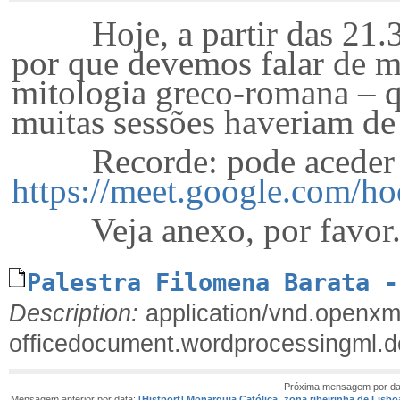
Hoje, a partir das 21.30 
por que devemos falar de m
mitologia greco-romana – q
muitas sessões haveriam de 
Recorde: pode aceder at
https://meet.google.com/h
Veja anexo, por favor
Palestra Filomena Barata -
Description:
application/vnd.openxm
officedocument.wordprocessingml.
Próxima mensagem por da
Mensagem anterior por data:
[Histport] Monarquia Católica
zona ribeirinha de Lisb