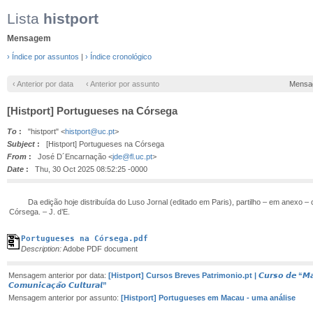
Lista
histport
Mensagem
› Índice por assuntos
|
› Índice cronológico
‹ Anterior por data
‹ Anterior por assunto
Mensa
[Histport] Portugueses na Córsega
To
:
"histport" <
histport@uc.pt
>
Subject
:
[Histport] Portugueses na Córsega
From
:
José D´Encarnação <
jde@fl.uc.pt
>
Date
:
Thu, 30 Oct 2025 08:52:25 -0000
Da edição hoje distribuída do Luso Jornal (editado em Paris), partilho – em anexo – c
Córsega. – J. d’E.
Portugueses na Córsega.pdf
Description:
Adobe PDF document
Mensagem anterior por data:
[Histport] Cursos Breves Patrimonio.pt | 𝘾𝙪𝙧𝙨𝙤 𝙙𝙚 “𝙈𝙖𝙧𝙠
𝘾𝙤𝙢𝙪𝙣𝙞𝙘𝙖𝙘̧𝙖̃𝙤 𝘾𝙪𝙡𝙩𝙪𝙧𝙖𝙡”
Mensagem anterior por assunto:
[Histport] Portugueses em Macau - uma análise