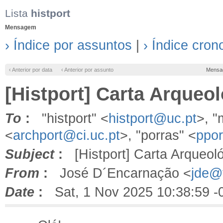
Lista
histport
Mensagem
› Índice por assuntos
|
› Índice cron
‹ Anterior por data
‹ Anterior por assunto
Mensa
[Histport] Carta Arqueo
To
:
"histport" <
histport@uc.pt
>, 
<
archport@ci.uc.pt
>, "porras" <
ppo
Subject
:
[Histport] Carta Arqueol
From
:
José D´Encarnação <
jde@f
Date
:
Sat, 1 Nov 2025 10:38:59 -