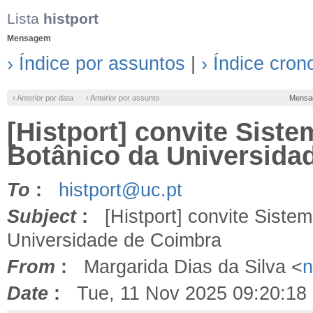
Lista
histport
Mensagem
› Índice por assuntos
|
› Índice cron
‹ Anterior por data
‹ Anterior por assunto
Mensa
[Histport] convite Sist
Botânico da Universida
To
:
histport@uc.pt
Subject
:
[Histport] convite Sistem
Universidade de Coimbra
From
:
Margarida Dias da Silva <
n
Date
:
Tue, 11 Nov 2025 09:20:18