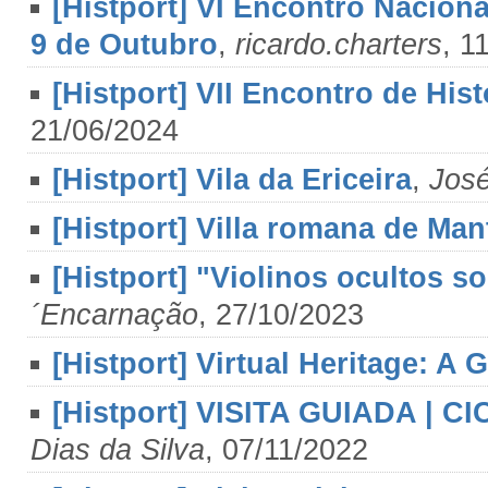
[Histport] VI Encontro Naciona
9 de Outubro
,
ricardo.charters
, 1
[Histport] VII Encontro de His
21/06/2024
[Histport] Vila da Ericeira
,
Jos
[Histport] Villa romana de Man
[Histport] "Violinos ocultos s
´Encarnação
, 27/10/2023
[Histport] Virtual Heritage: A 
[Histport] VISITA GUIADA |
Dias da Silva
, 07/11/2022