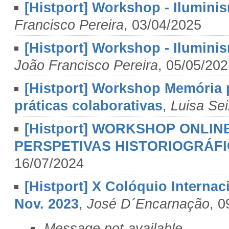
[Histport] Workshop - Ilumini
Francisco Pereira
, 03/04/2025
[Histport] Workshop - Ilumini
João Francisco Pereira
, 05/05/20
[Histport] Workshop Memória 
práticas colaborativas
,
Luisa Se
[Histport] WORKSHOP ONLI
PERSPETIVAS HISTORIOGRÁFICA
16/07/2024
[Histport] X Colóquio Internac
Nov. 2023
,
José D´Encarnação
, 0
Message not available