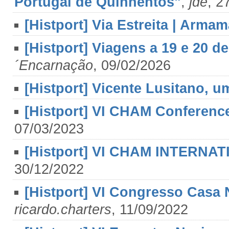
Portugal de Quinhentos"
,
jde
, 2
[Histport] Via Estreita | Armam
[Histport] Viagens a 19 e 20
´Encarnação
, 09/02/2026
[Histport] Vicente Lusitano, 
[Histport] VI CHAM Conference
07/03/2023
[Histport] VI CHAM INTERN
30/12/2022
[Histport] VI Congresso Casa
ricardo.charters
, 11/09/2022