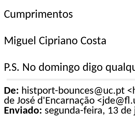
Cumprimentos
Miguel Cipriano Costa
P.S. No domingo digo qualqu
De:
histport
-bounces@uc.pt <
de José d'Encarna
ção
<
jde
@fl.
Enviado:
segunda-feira, 13 de 