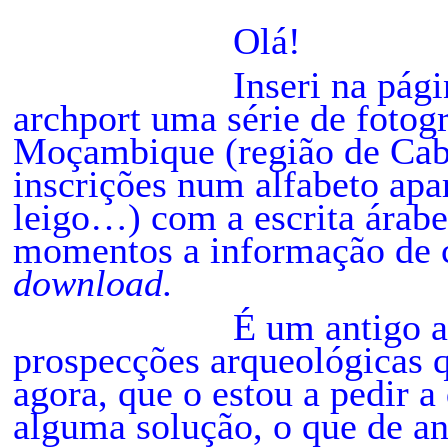
Olá!
Inseri na págin
archport
uma série de fotogr
Moçambique (região de Cab
inscrições num alfabeto apa
leigo…) com a escrita árabe
momentos a informa
ção
de 
download.
É um antigo aluno me
prospecções arqueológicas q
agora, que o estou a pedir a
alguma solu
ção
, o que de a