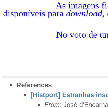
As imagens ficarão 
disponíveis para
download,
No voto de uma b
J. d
References
:
[Histport] Estranhas in
From:
José d'Encarna