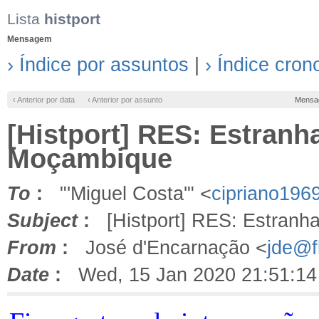
Lista
histport
Mensagem
› Índice por assuntos
|
› Índice cron
‹ Anterior por data
‹ Anterior por assunto
Mensa
[Histport] RES: Estranh
Moçambique
To
:
"'Miguel Costa'" <
cipriano196
Subject
:
[Histport] RES: Estranha
From
:
José d'Encarnação <
jde@fl
Date
:
Wed, 15 Jan 2020 21:51:14