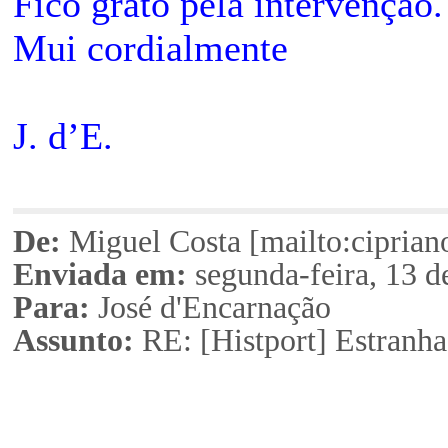
Fico grato pela interven
ção
.
Mui cordialmente
J. d’E.
De:
Miguel Costa [mailto:cipri
Enviada em:
segunda-feira, 13 d
Para:
José d'Encarna
ção
Assunto:
RE: [Histport] Estranh