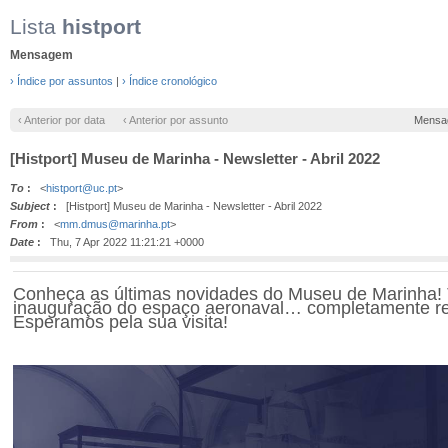
Lista
histport
Mensagem
› Índice por assuntos
|
› Índice cronológico
‹ Anterior por data
‹ Anterior por assunto
Mensa
[Histport] Museu de Marinha - Newsletter - Abril 2022
To
:
<
histport@uc.pt
>
Subject
:
[Histport] Museu de Marinha - Newsletter - Abril 2022
From
:
<
mm.dmus@marinha.pt
>
Date
:
Thu, 7 Apr 2022 11:21:21 +0000
Conheça as últimas novidades do Museu de Marinha! T
inauguração do espaço aeronaval… completamente r
Esperamos pela sua visita!