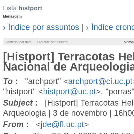
Lista
histport
Mensagem
› Índice por assuntos
|
› Índice cron
‹ Anterior por data
‹ Anterior por assunto
Mensa
[Histport] Terracotas H
Nacional de Arqueologia
To
:
"archport" <
archport@ci.uc.pt
"histport" <
histport@uc.pt
>, "porras
Subject
:
[Histport] Terracotas Hel
Arqueologia | 3 de novembro | 16h0
From
:
<
jde@fl.uc.pt
>