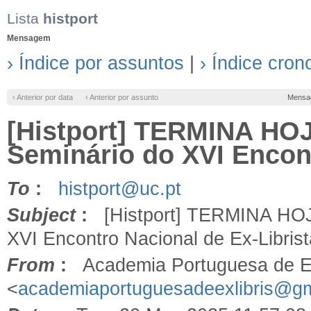
Lista
histport
Mensagem
› Índice por assuntos
|
› Índice cron
‹ Anterior por data
‹ Anterior por assunto
Mensa
[Histport] TERMINA HOJE
Seminário do XVI Encont
To
:
histport@uc.pt
Subject
:
[Histport] TERMINA HOJE 
XVI Encontro Nacional de Ex-Librist
From
:
Academia Portuguesa de Ex
<
academiaportuguesadeexlibris@g