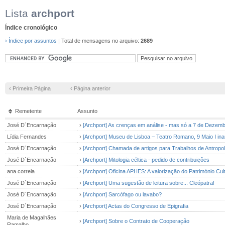
Lista
archport
Índice cronológico
› Índice por assuntos
| Total de mensagens no arquivo:
2689
‹ Primeira Página
‹ Página anterior
Remetente
Assunto
José D´Encarnação
›
[Archport] As crenças em análise - mas só a 7 de Dezemb
Lídia Fernandes
›
[Archport] Museu de Lisboa – Teatro Romano, 9 Maio I in
José D´Encarnação
›
[Archport] Chamada de artigos para Trabalhos de Antropol
José D´Encarnação
›
[Archport] Mitologia céltica - pedido de contribuições
ana correia
›
[Archport] Oficina APHES: A valorização do Património Cult
José D´Encarnação
›
[Archport] Uma sugestão de leitura sobre... Cleópatra!
José D´Encarnação
›
[Archport] Sarcófago ou lavabo?
José D´Encarnação
›
[Archport] Actas do Congresso de Epigrafia
Maria de Magalhães
›
[Archport] Sobre o Contrato de Cooperação
Ramalho