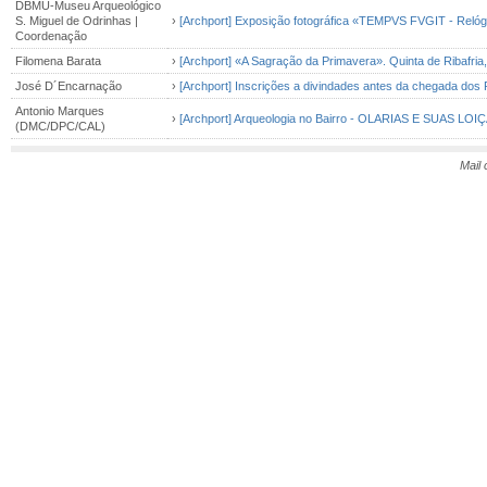
DBMU-Museu Arqueológico
S. Miguel de Odrinhas |
›
[Archport] Exposição fotográfica «TEMPVS FVGIT - Relógi
Coordenação
Filomena Barata
›
[Archport] «A Sagração da Primavera». Quinta de Ribafria,
José D´Encarnação
›
[Archport] Inscrições a divindades antes da chegada do
Antonio Marques
›
[Archport] Arqueologia no Bairro - OLARIAS E SUAS 
(DMC/DPC/CAL)
Mail