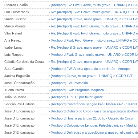
Ricardo Gaidão
›
[Archport] Fw: Fwd: Grave, muito grave... UNIARQ e CC
Luiz Oosterbeek
›
Re: [Archport] Fwd: Grave, muito grave... UNIARQ e CC
Vanda Luciano
›
Re: [Archport] Grave, muito grave... UNIARQ e CCDR LV
Marco Valente
›
Re: [Archport] Fwd: Fwd: Grave, muito grave... UNIARQ
Vitor Rafael
›
Re: [Archport] Fwd: Fwd: Grave, muito grave... UNIARQ
Ana Revez
›
[Archport] Fwd: Fwd: Grave, muito grave... UNIARQ e C
Isabel Luna
›
Re: [Archport] Grave, muito grave... UNIARQ e CCDR LV
Luís Raposo
›
[Archport] Fwd: Grave, muito grave... UNIARQ e CCDR L
Cláudia Cordeiro da Costa
›
Re: [Archport] Grave, muito grave... UNIARQ e CCDR LV
Sara Garcês
›
[Archport] FW: Aberta época de submissão - Antrope
Jacinta Bugalhão
›
[Archport] Grave, muito grave... UNIARQ e CCDR LVT
José D´Encarnação
›
[Archport] FW: Invitación
Tucha Palma
›
[Archport] Fwd: Programa Maqbara II
João Sá Marta
›
[Archport] TESTE: por favor ignore
Secção Pré-História
›
[Archport] Conferência Secção Pré-História AAP - 10 Abril
José D´Encarnação
›
[Archport] Outeiro do Circo - um sítio arqueológico do Alent
José D´Encarnação
›
[Archport] Hoje, a partir das 21.30 h. - Outeiro do Circo
José D´Encarnação
›
[Archport] Coloquio de Lenguas Paleohispánicas - Madrid
José D´Encarnação
›
[Archport] Del registro arqueológico al museo: el camino de