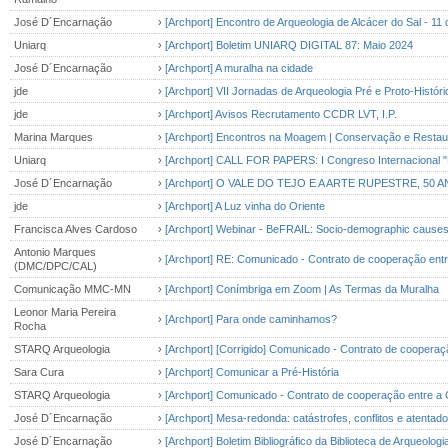
José D´Encarnação
›
[Archport] Encontro de Arqueologia de Alcácer do Sal - 11
Uniarq
›
[Archport] Boletim UNIARQ DIGITAL 87: Maio 2024
José D´Encarnação
›
[Archport] A muralha na cidade
jde
›
[Archport] VII Jornadas de Arqueologia Pré e Proto-Histó
jde
›
[Archport] Avisos Recrutamento CCDR LVT, I.P.
Marina Marques
›
[Archport] Encontros na Moagem | Conservação e Restaur
Uniarq
›
[Archport] CALL FOR PAPERS: I Congreso Internacional "Pr
José D´Encarnação
›
[Archport] O VALE DO TEJO E A ARTE RUPESTRE, 50 A
jde
›
[Archport] A Luz vinha do Oriente
Francisca Alves Cardoso
›
[Archport] Webinar - BeFRAIL: Socio-demographic causes of
Antonio Marques
›
[Archport] RE: Comunicado - Contrato de cooperação ent
(DMC/DPC/CAL)
Comunicação MMC-MN
›
[Archport] Conímbriga em Zoom | As Termas da Muralha
Leonor Maria Pereira
›
[Archport] Para onde caminhamos?
Rocha
STARQ Arqueologia
›
[Archport] [Corrigido] Comunicado - Contrato de coopera
Sara Cura
›
[Archport] Comunicar a Pré-História
STARQ Arqueologia
›
[Archport] Comunicado - Contrato de cooperação entre a
José D´Encarnação
›
[Archport] Mesa-redonda: catástrofes, conflitos e atentado
José D´Encarnação
›
[Archport] Boletim Bibliográfico da Biblioteca de Arqueologi