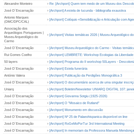
Alexandre Monteiro
›
Re: [Archport] Quem tem medo de um Museu dos Descob
José D´Encarnação
›
[Archport] A estela de Iucunda - bibliografia exaustiva
Antonio Marques
›
[Archport] Colóquio «Sensibilização e Articulação com A
(DMC/DPC/CAL)
Associação dos
Arqueólogos Portugueses |
›
[Archport] Visitas temáticas 2026 | Museu Arqueológico d
Museu Arqueológico do
Carmo
José D´Encarnação
›
[Archport] Museu Arqueológico do Carmo - Visitas temáti
Rui Gomes Coelho
›
[Archport] LEMBRETE: Workshop Ecologias da Liberdade /
50 layers
›
[Archport] Programa do II workshop 50Layers - Descolon
José D´Encarnação
›
[Archport] Estela funerária
António Valera
›
[Archport] Publicação da Perdigões Monográfica 3
José D´Encarnação
›
[Archport] O documentário acerca de uma singular inscri
Uniarq
›
[Archport] Boletim/Newsletter UNIARQ DIGITAL 107: janei
José D´Encarnação
›
[Archport] Giovanna Sotgiu (1925-2026)
José D´Encarnação
›
[Archport] O "Mosaico de Rutland"
José D´Encarnação
›
[Archport] Monumento em discussão
José D´Encarnação
›
[Archport] Nº 25 de Palaeohispanica disponível on line
José D´Encarnação
›
[Archport] RoGeMoPorTur 3rd International Meeting
José D´Encarnação
›
[Archport] In memoriam da Professora Manuela Mendonç