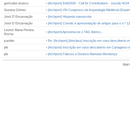
gertrudes branco
›
[Archport] EAA2026 - Call for Contributions - sessão #134
Susana Gómez
›
[Archport] VIII Congresso de Arqueologia Medieval (Espan
José D´Encarnação
›
[Archport] Hispania manuscrita
José D´Encarnação
›
[Archport] Convite à apresentação de artigos para o n.º 12,
Leonor Maria Pereira
›
[Archport] Aproxima-se o TAG Ibérico...
Rocha
jcardim
›
Re: [Archport] [Antclass] Inscrição em vaso descoberto e
jde
›
[Archport] Inscrição em vaso descoberto em Cartagena re
jde
›
[Archport] Faleceu a Doutora Manuela Mendonça
Mail