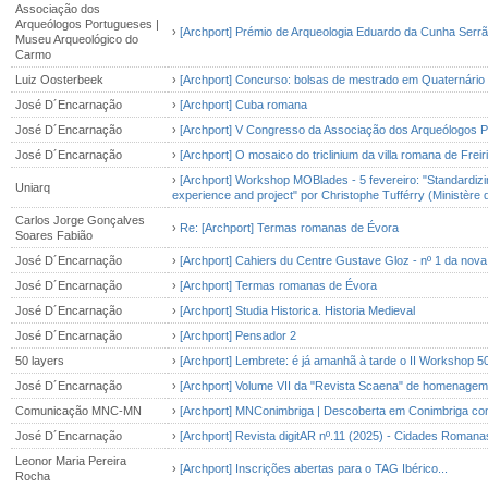
Associação dos
Arqueólogos Portugueses |
›
[Archport] Prémio de Arqueologia Eduardo da Cunha Serrã
Museu Arqueológico do
Carmo
Luiz Oosterbeek
›
[Archport] Concurso: bolsas de mestrado em Quaternário 
José D´Encarnação
›
[Archport] Cuba romana
José D´Encarnação
›
[Archport] V Congresso da Associação dos Arqueólogos 
José D´Encarnação
›
[Archport] O mosaico do triclinium da villa romana de Freir
›
[Archport] Workshop MOBlades - 5 fevereiro: "Standardizin
Uniarq
experience and project" por Christophe Tufférry (Ministère
Carlos Jorge Gonçalves
›
Re: [Archport] Termas romanas de Évora
Soares Fabião
José D´Encarnação
›
[Archport] Cahiers du Centre Gustave Gloz - nº 1 da nova 
José D´Encarnação
›
[Archport] Termas romanas de Évora
José D´Encarnação
›
[Archport] Studia Historica. Historia Medieval
José D´Encarnação
›
[Archport] Pensador 2
50 layers
›
[Archport] Lembrete: é já amanhã à tarde o II Workshop 
José D´Encarnação
›
[Archport] Volume VII da "Revista Scaena" de homenagem
Comunicação MNC-MN
›
[Archport] MNConimbriga | Descoberta em Conimbriga c
José D´Encarnação
›
[Archport] Revista digitAR nº.11 (2025) - Cidades Roman
Leonor Maria Pereira
›
[Archport] Inscrições abertas para o TAG Ibérico...
Rocha