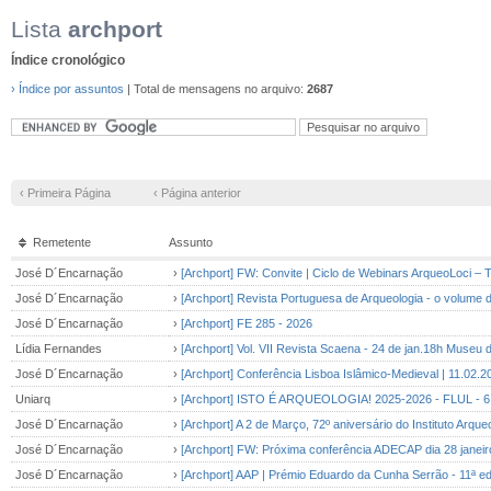
Lista
archport
Índice cronológico
› Índice por assuntos
| Total de mensagens no arquivo:
2687
‹ Primeira Página
‹ Página anterior
Remetente
Assunto
José D´Encarnação
›
[Archport] FW: Convite | Ciclo de Webinars ArqueoLoci – 
José D´Encarnação
›
[Archport] Revista Portuguesa de Arqueologia - o volume 
José D´Encarnação
›
[Archport] FE 285 - 2026
Lídia Fernandes
›
[Archport] Vol. VII Revista Scaena - 24 de jan.18h Museu
José D´Encarnação
›
[Archport] Conferência Lisboa Islâmico-Medieval | 11.02.2
Uniarq
›
[Archport] ISTO É ARQUEOLOGIA! 2025-2026 - FLUL - 6 
José D´Encarnação
›
[Archport] A 2 de Março, 72º aniversário do Instituto Arq
José D´Encarnação
›
[Archport] FW: Próxima conferência ADECAP dia 28 janeiro
José D´Encarnação
›
[Archport] AAP | Prémio Eduardo da Cunha Serrão - 11ª ed