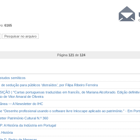
vo:
6165
Página
121
de
124
estudos semīticos
s de sedução para públicos ‘distraídos’, por Filipa Ribeiro Ferreira
IÇÃO | "Cartas portuguesas traduzidas em francês, de Mariana Alcoforado. Edição definitiv
o de Vitor Amaral de Oliveira
rânea — A Newsletter do IHC
ine “Desenho profissional usando o software livre Inkscape aplicado ao património.” - Em Por
etter Património Cultural N.º 360
P: A História da Indústria em Portugal
 História
 de D. Pedro de Meneses