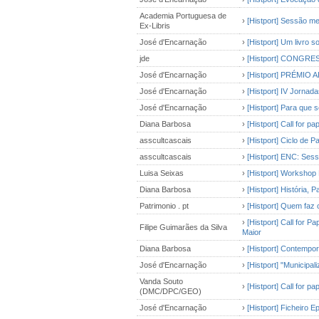
Academia Portuguesa de
›
[Histport] Sessão me
Ex-Libris
José d'Encarnação
›
[Histport] Um livro s
jde
›
[Histport] CONGR
José d'Encarnação
›
[Histport] PRÉMI
José d'Encarnação
›
[Histport] IV Jornada
José d'Encarnação
›
[Histport] Para que 
Diana Barbosa
›
[Histport] Call for 
asscultcascais
›
[Histport] Ciclo de 
asscultcascais
›
[Histport] ENC: Ses
Luisa Seixas
›
[Histport] Workshop 
Diana Barbosa
›
[Histport] História,
Patrimonio . pt
›
[Histport] Quem faz 
›
[Histport] Call for 
Filipe Guimarães da Silva
Maior
Diana Barbosa
›
[Histport] Contempo
José d'Encarnação
›
[Histport] "Municipal
Vanda Souto
›
[Histport] Call for p
(DMC/DPC/GEO)
José d'Encarnação
›
[Histport] Ficheiro E