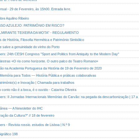
nsal - 29 de Fevereiro, às 15h00. Entrada livre.
obre Aquilino Ribeiro
ESSO AZULEJO: PATRIMÓNIO EM RISCO?
O ALMIRANTE TEIXEIRA DA MOTA" - REGULAMENTO
s de História, Filosofia Hermética e Património Simbólico
se salve a genuinidade do vinho do Porto
papers: 24th CESH Congress "Sport and Politics from Antiquity to the Modern Day"
Palestras «O rio como horizonte. O outro palco do Teatro Romano»
são na Academia Portuguesa da História de 19 de Fevereiro de 2020
Memória para Todos — História Pública e práticas colaborativas
 Património(s) e Inovação | Chamada para trabalhos
o conto não é a boca, é o ouvido - Catarina Oliveira
Papers: II Jornadas Internacionais Memórias do Carvão: na pegada da descarbonização | 17 a
rânea — A Newsletter do IHC
ização da Cultura?" // 18 de fevereiro
apers - Revista rossio. estudos de Lisboa | N.º 9
pigráfico 198