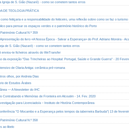
 a Igreja de S. Gião (Nazaré) - como se cometem tantos erros
ADA DE TEOLOGIA PRÁTICA
ng como feitiçaria e a responsabilidade do feiticeiro, uma reflexão sobre como se faz o turismo m
blico para pensar os espaços verdes e o património histórico do Porto
 Património Cultural N.º 359
 Apresentação do livro «A Nossa Época - Salvar a Esperança» do Prof. Adriano Moreira - A
greja de S. Gião (Nazaré) - como se cometem tantos erros
pt enviou-te ficheiros através do WeTransfer
ão da exposição "Das Trincheiras ao Hospital: Portugal, Saúde e Grande Guerra" - 20 Fevere
Intensivo de Olaria Antiga: cerâmica pré-romana
utros olhos, por Andreia Dias
ário de Estudos Árabes
rânea — A Newsletter do IHC
do Contrabando e Memórias de Fronteira em Alcoutim - 14. Fev. 2020
Investigação para Licenciado/a – Instituto de História Contemporânea
| Conferência "O Mocambo e a Esperança pelos tempos da taberneira Barbuda"| 13 de feverei
 Património Cultural N.º 358
s ao libelo