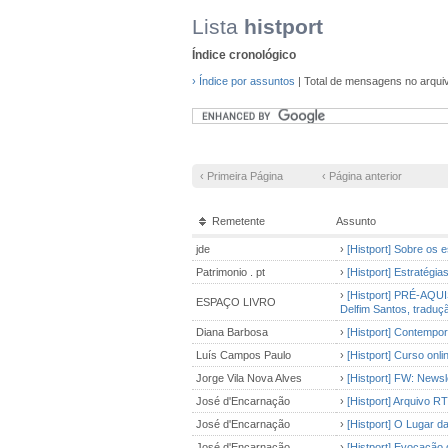
Lista
histport
Índice cronológico
› Índice por assuntos
| Total de mensagens no arqui
‹ Primeira Página
‹ Página anterior
Remetente
Assunto
jde
›
[Histport] Sobre os 
Patrimonio . pt
›
[Histport] Estratégia
›
[Histport] PRÉ-AQUIS
ESPAÇO LIVRO
Delfim Santos, traduçã
Diana Barbosa
›
[Histport] Contempo
Luís Campos Paulo
›
[Histport] Curso onl
Jorge Vila Nova Alves
›
[Histport] FW: Newsl
José d'Encarnação
›
[Histport] Arquivo RT
José d'Encarnação
›
[Histport] O Lugar da
José d'Encarnação
›
[Histport] Evocação