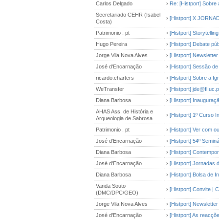
Carlos Delgado
›
Re: [Histport] Sobre
Secretariado CEHR (Isabel
›
[Histport] X JORN
Costa)
Patrimonio . pt
›
[Histport] Storytelli
Hugo Pereira
›
[Histport] Debate pú
Jorge Vila Nova Alves
›
[Histport] Newsletter
José d'Encarnação
›
[Histport] Sessão de
ricardo.charters
›
[Histport] Sobre a I
WeTransfer
›
[Histport] jde@fl.uc.
Diana Barbosa
›
[Histport] Inauguraç
AHAS Ass. de História e
›
[Histport] 1º Curso 
Arqueologia de Sabrosa
Patrimonio . pt
›
[Histport] Ver com o
José d'Encarnação
›
[Histport] 54º Semin
Diana Barbosa
›
[Histport] Contempo
José d'Encarnação
›
[Histport] Jornadas 
Diana Barbosa
›
[Histport] Bolsa de 
Vanda Souto
›
[Histport] Convite 
(DMC/DPC/GEO)
Jorge Vila Nova Alves
›
[Histport] Newsletter
José d'Encarnação
›
[Histport] As reacçõe