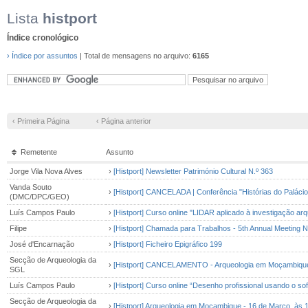
Lista
histport
Índice cronológico
› Índice por assuntos
| Total de mensagens no arquivo:
6165
‹ Primeira Página
‹ Página anterior
Remetente
Assunto
Jorge Vila Nova Alves
›
[Histport] Newsletter Património Cultural N.º 363
Vanda Souto
›
[Histport] CANCELADA | Conferência "Histórias do Paláci
(DMC/DPC/GEO)
Luís Campos Paulo
›
[Histport] Curso online "LIDAR aplicado à investigação arq
Filipe
›
[Histport] Chamada para Trabalhos - 5th Annual Meeting
José d'Encarnação
›
[Histport] Ficheiro Epigráfico 199
Secção de Arqueologia da
›
[Histport] CANCELAMENTO - Arqueologia em Moçambique -
SGL
Luís Campos Paulo
›
[Histport] Curso online “Desenho profissional usando o so
Secção de Arqueologia da
›
[Histport] Arqueologia em Moçambique - 16 de Março, às 1