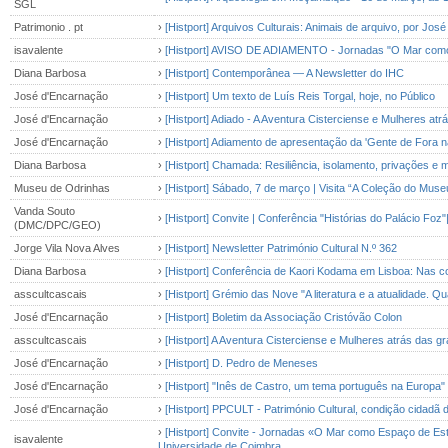
SGL
Patrimonio . pt
›
[Histport] Arquivos Culturais: Animais de arquivo, por José
isavalente
›
[Histport] AVISO DE ADIAMENTO - Jornadas "O Mar como e
Diana Barbosa
›
[Histport] Contemporânea — A Newsletter do IHC
José d'Encarnação
›
[Histport] Um texto de Luís Reis Torgal, hoje, no Público
José d'Encarnação
›
[Histport] Adiado - A Aventura Cisterciense e Mulheres at
José d'Encarnação
›
[Histport] Adiamento de apresentação da 'Gente de Fora n
Diana Barbosa
›
[Histport] Chamada: Resiliência, isolamento, privações 
Museu de Odrinhas
›
[Histport] Sábado, 7 de março | Visita “A Coleção do Mus
Vanda Souto
›
[Histport] Convite | Conferência "Histórias do Palácio Foz
(DMC/DPC/GEO)
Jorge Vila Nova Alves
›
[Histport] Newsletter Património Cultural N.º 362
Diana Barbosa
›
[Histport] Conferência de Kaori Kodama em Lisboa: Nas co
asscultcascais
›
[Histport] Grémio das Nove "A literatura e a atualidade. Qu
José d'Encarnação
›
[Histport] Boletim da Associação Cristóvão Colon
asscultcascais
›
[Histport] A Aventura Cisterciense e Mulheres atrás das g
José d'Encarnação
›
[Histport] D. Pedro de Meneses
José d'Encarnação
›
[Histport] "Inês de Castro, um tema português na Europa"
José d'Encarnação
›
[Histport] PPCULT - Património Cultural, condição cidadã d
›
[Histport] Convite - Jornadas «O Mar como Espaço de Estu
isavalente
Universidade de Coimbra