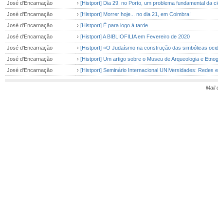
José d'Encarnação
›
[Histport] Dia 29, no Porto, um problema fundamental da c
José d'Encarnação
›
[Histport] Morrer hoje... no dia 21, em Coimbra!
José d'Encarnação
›
[Histport] É para logo à tarde...
José d'Encarnação
›
[Histport] A BIBLIOFILIA em Fevereiro de 2020
José d'Encarnação
›
[Histport] «O Judaísmo na construção das simbólicas ocide
José d'Encarnação
›
[Histport] Um artigo sobre o Museu de Arqueologia e Etnog
José d'Encarnação
›
[Histport] Seminário Internacional UNIVersidades: Redes 
Mail