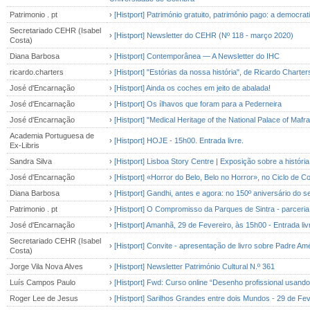
Patrimonio . pt
›
[Histport] Património gratuito, património pago: a democrat
Secretariado CEHR (Isabel
›
[Histport] Newsletter do CEHR (Nº 118 - março 2020)
Costa)
Diana Barbosa
›
[Histport] Contemporânea — A Newsletter do IHC
ricardo.charters
›
[Histport] "Estórias da nossa história", de Ricardo Chart
José d'Encarnação
›
[Histport] Ainda os coches em jeito de abalada!
José d'Encarnação
›
[Histport] Os ílhavos que foram para a Pederneira
José d'Encarnação
›
[Histport] "Medical Heritage of the National Palace of Mafra
Academia Portuguesa de
›
[Histport] HOJE - 15h00. Entrada livre.
Ex-Libris
Sandra Silva
›
[Histport] Lisboa Story Centre | Exposição sobre a históri
José d'Encarnação
›
[Histport] «Horror do Belo, Belo no Horror», no Ciclo de Co
Diana Barbosa
›
[Histport] Gandhi, antes e agora: no 150º aniversário do 
Patrimonio . pt
›
[Histport] O Compromisso da Parques de Sintra - parceri
José d'Encarnação
›
[Histport] Amanhã, 29 de Fevereiro, às 15h00 - Entrada li
Secretariado CEHR (Isabel
›
[Histport] Convite - apresentação de livro sobre Padre Am
Costa)
Jorge Vila Nova Alves
›
[Histport] Newsletter Património Cultural N.º 361
Luís Campos Paulo
›
[Histport] Fwd: Curso online “Desenho profissional usando
Roger Lee de Jesus
›
[Histport] Sarilhos Grandes entre dois Mundos - 29 de Fev