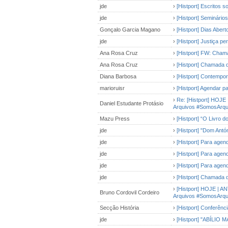
jde
›
[Histport] Escritos s
jde
›
[Histport] Seminári
Gonçalo Garcia Magano
›
[Histport] Dias Abert
jde
›
[Histport] Justiça pe
Ana Rosa Cruz
›
[Histport] FW: Chamad
Ana Rosa Cruz
›
[Histport] Chamada de
Diana Barbosa
›
[Histport] Contempo
marioruisr
›
[Histport] Agendar p
›
Re: [Histport] HOJE 
Daniel Estudante Protásio
Arquivos #SomosArqu
Mazu Press
›
[Histport] “O Livro 
jde
›
[Histport] "Dom Antón
jde
›
[Histport] Para age
jde
›
[Histport] Para age
jde
›
[Histport] Para agen
jde
›
[Histport] Chamada d
›
[Histport] HOJE | AN
Bruno Cordovil Cordeiro
Arquivos #SomosArqu
Secção História
›
[Histport] Conferênc
jde
›
[Histport] "ABÍLI