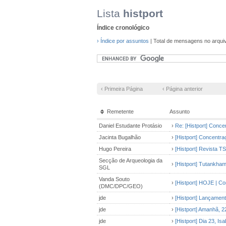
Lista
histport
Índice cronológico
› Índice por assuntos
| Total de mensagens no arqui
‹ Primeira Página
‹ Página anterior
Remetente
Assunto
Daniel Estudante Protásio
›
Re: [Histport] Conc
Jacinta Bugalhão
›
[Histport] Concentr
Hugo Pereira
›
[Histport] Revista T
Secção de Arqueologia da
›
[Histport] Tutankham
SGL
Vanda Souto
›
[Histport] HOJE | Co
(DMC/DPC/GEO)
jde
›
[Histport] Lançament
jde
›
[Histport] Amanhã, 2
jde
›
[Histport] Dia 23, Is