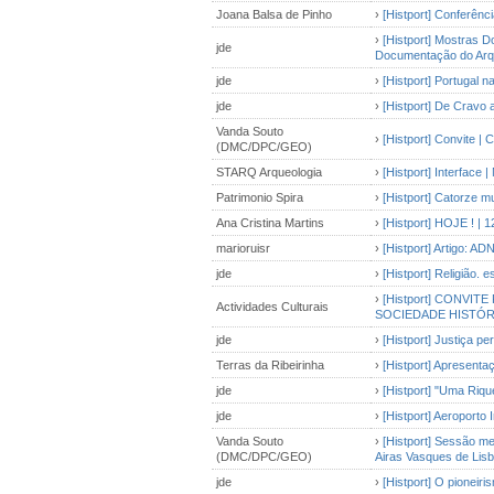
Joana Balsa de Pinho
›
[Histport] Conferênc
›
[Histport] Mostras D
jde
Documentação do Arqui
jde
›
[Histport] Portugal 
jde
›
[Histport] De Cravo 
Vanda Souto
›
[Histport] Convite |
(DMC/DPC/GEO)
STARQ Arqueologia
›
[Histport] Interface
Patrimonio Spira
›
[Histport] Catorze 
Ana Cristina Martins
›
[Histport] HOJE ! | 
marioruisr
›
[Histport] Artigo: A
jde
›
[Histport] Religião. e
›
[Histport] CONVIT
Actividades Culturais
SOCIEDADE HISTÓR
jde
›
[Histport] Justiça pe
Terras da Ribeirinha
›
[Histport] Apresentaç
jde
›
[Histport] "Uma Riqu
jde
›
[Histport] Aeroporto
Vanda Souto
›
[Histport] Sessão med
(DMC/DPC/GEO)
Airas Vasques de Lisb
jde
›
[Histport] O pioneir