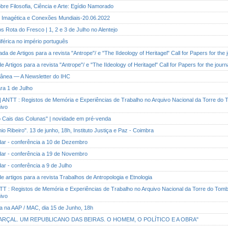
obre Filosofia, Ciência e Arte: Egídio Namorado
os Imagética e Conexões Mundiais-20.06.2022
os Rota do Fresco | 1, 2 e 3 de Julho no Alentejo
riférica no império português
a de Artigos para a revista "Antrope"/ e "The IIdeology of Heritagel" Call for Papers for the 
 Artigos para a revista "Antrope"/ e "The IIdeology of Heritagel" Call for Papers for the journ
rânea — A Newsletter do IHC
ara 1 de Julho
| ANTT : Registos de Memória e Experiências de Trabalho no Arquivo Nacional da Torre do T
ivo
do Cais das Colunas" | novidade em pré-venda
io Ribeiro". 13 de junho, 18h, Instituto Justiça e Paz - Coimbra
ndar - conferência a 10 de Dezembro
ndar - conferência a 19 de Novembro
dar - conferência a 9 de Julho
e artigos para a revista Trabalhos de Antropologia e Etnologia
TT : Registos de Memória e Experiências de Trabalho no Arquivo Nacional da Torre do Tombo
ivo
ia na AAP / MAC, dia 15 de Junho, 18h
O MARÇAL. UM REPUBLICANO DAS BEIRAS. O HOMEM, O POLÍTICO E A OBRA"