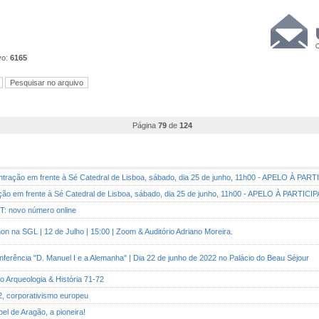
vo:
6165
Página
79
de
124
entração em frente à Sé Catedral de Lisboa, sábado, dia 25 de junho, 11h00 - APELO À PA
ação em frente à Sé Catedral de Lisboa, sábado, dia 25 de junho, 11h00 - APELO À PARTIC
ST: novo número online
on na SGL | 12 de Julho | 15:00 | Zoom & Auditório Adriano Moreira.
nferência "D. Manuel I e a Alemanha" | Dia 22 de junho de 2022 no Palácio do Beau Séjour
o Arqueologia & História 71-72
2, corporativismo europeu
abel de Aragão, a pioneira!