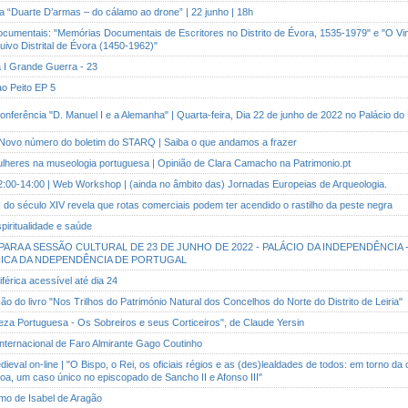
ia “Duarte D’armas – do cálamo ao drone” | 22 junho | 18h
ocumentais: "Memórias Documentais de Escritores no Distrito de Évora, 1535-1979" e "O Vi
vo Distrital de Évora (1450-1962)"
na I Grande Guerra - 23
ao Peito EP 5
 Conferência "D. Manuel I e a Alemanha" | Quarta-feira, Dia 22 de junho de 2022 no Palácio do
 | Novo número do boletim do STARQ | Saiba o que andamos a frazer
mulheres na museologia portuguesa | Opinião de Clara Camacho na Patrimonio.pt
12:00-14:00 | Web Workshop | (ainda no âmbito das) Jornadas Europeias de Arqueologia.
DN do século XIV revela que rotas comerciais podem ter acendido o rastilho da peste negra
spiritualidade e saúde
E PARA A SESSÃO CULTURAL DE 23 DE JUNHO DE 2022 - PALÁCIO DA INDEPENDÊNCIA -
ICA DA NDEPENDÊNCIA DE PORTUGAL
riférica acessível até dia 24
ão do livro "Nos Trilhos do Património Natural dos Concelhos do Norte do Distrito de Leiria"
eza Portuguesa - Os Sobreiros e seus Corticeiros", de Claude Yersin
 Internacional de Faro Almirante Gago Coutinho
ieval on-line | "O Bispo, o Rei, os oficiais régios e as (des)lealdades de todos: em torno da
oa, um caso único no episcopado de Sancho II e Afonso III"
ismo de Isabel de Aragão